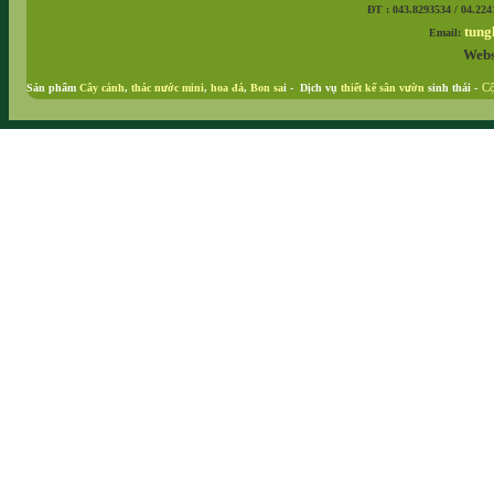
ĐT : 043.8293534 / 04.224
tung
Email:
Webs
Sản phẩm
Cây cảnh
,
thác nước mini
,
hoa đá
,
Bon sa
i - Dịch vụ
thiết kế sân vườn
sinh thái
-
Cộ