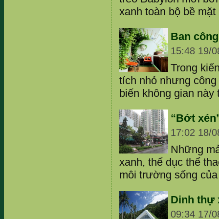
xanh toàn bộ bề mặt n
Ban công
15:48 19/0
Trong kiến
tích nhỏ nhưng công 
biến không gian này t
“Bớt xén
17:02 18/0
Những mản
xanh, thể dục thể th
môi trường sống của 
Dinh thự 
09:34 17/0