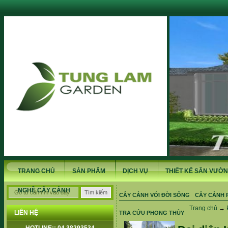
TRANG CHỦ
SẢN PHẨM
DỊCH VỤ
THIẾT KẾ SÂN VƯỜN
NGHỀ CÂY CẢNH
CÂY CẢNH VỚI ĐỜI SỐNG
CÂY CẢNH 
Trang chủ
→
LIÊN HỆ
TRA CỨU PHONG THỦY