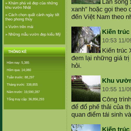
Làn sóng x
» Khám phá vẻ đẹp của những
khu vườn Nhật
xanh” hoặc gọi theo c
» Cách chọn quất cảnh ngày tết
đến Việt Nam theo n
theo phong thủy
» Vườn trên mái
Kiến trúc
» Những mẫu vườn đẹp kiểu Mỹ
10:53 11/0
Kiến trúc
THỐNG KÊ
đem lại những giá tr
Hôm nay: 5,385
hỏi.
Hôm qua: 14,080
Tuần trước: 88,297
Khu vườn
Tháng trước: 338,855
10:55 11/0
Năm trước: 19,590,287
Công trìn
Tổng truy cập: 36,856,293
để đổ phế thải của t
quan điểm tái sinh và
Kiến trúc