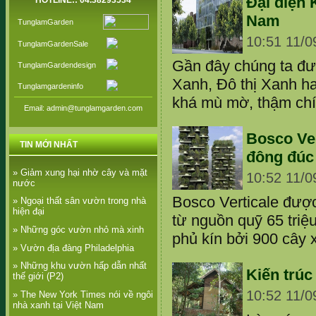
Đại diện 
HOTLINE:: 04.38293534
Nam
TunglamGarden
10:51 11/0
TunglamGardenSale
Gần đây chúng ta đượ
TunglamGardendesign
Xanh, Đô thị Xanh ha
Tunglamgardeninfo
khá mù mờ, thậm chí c
Email: admin@tunglamgarden.com
Bosco Ver
TIN MỚI NHẤT
đông đúc
» Giảm xung hại nhờ cây và mặt
10:52 11/0
nước
Bosco Verticale đượ
» Ngoại thất sân vườn trong nhà
hiện đại
từ nguồn quỹ 65 triệ
» Những góc vườn nhỏ mà xinh
phủ kín bởi 900 cây 
» Vườn địa đàng Philadelphia
» Những khu vườn hấp dẫn nhất
Kiến trúc
thế giới (P2)
10:52 11/0
» The New York Times nói về ngôi
nhà xanh tại Việt Nam