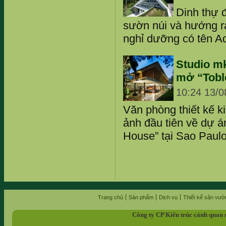
Dinh thự 
sườn núi và hướng ra
nghỉ dưỡng có tên Aqu
Studio mk
mở “Tobl
10:24 13/0
Văn phòng thiết kế k
ảnh đầu tiên về dự á
House” tại Sao Paulo-
Trang chủ
Sản phẩm
Dịch vụ
Thiết kế sân vườ
Công ty CP Kiến trúc cảnh quan 