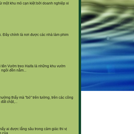
từ một khu mỏ cạn kiệt bởi doanh nghiệp xi
k. Đây chính là nơi được các nhà làm phim
i tên Vườn treo Haifa là những khu vườn
 ngôi đền nằm...
ờng thấy mà "bò" trên tường, trên các công
đất chật,...
y ai được lắng sâu trong cảm giác thi vị
 của...