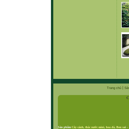
Trang chủ
Sả
C
Sản phẩm
Cây cảnh
,
thác nước mini
,
hoa đá
,
Bon sa
i 