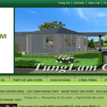
Trang chủ
Giới thiệu
Video Clip
Tin
 VỤ
THIẾT KẾ SÂN VƯỜN
KHÁCH HÀNG
CÔNG TRÌNH
P
ẢNH VỚI ĐỜI SỐNG
CÂY CẢNH PHONG THỦY
NGHỆ THUẬT SÂN VƯỜN
KOI GA
Trang chủ
→
Phong thủy & Cây cảnh
→
Nghệ thuật sân vườn
ỨU PHONG THỦY
Cảm quan của người Nhật trong thiết kế cảnh quan (Phần 1)