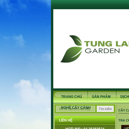
TRANG CHỦ
SẢN PHẨM
DỊCH
NGHỀ CÂY CẢNH
CÂY C
LIÊN HỆ
TRA C