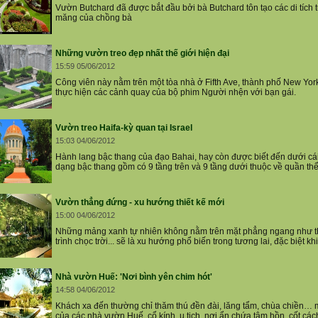
Vườn Butchard đã được bắt đầu bởi bà Butchard tôn tạo các di tích 
măng của chồng bà
Những vườn treo đẹp nhất thế giới hiện đại
15:59 05/06/2012
Công viên này nằm trên một tòa nhà ở Fifth Ave, thành phố New Yor
thực hiện các cảnh quay của bộ phim Người nhện với bạn gái.
Vườn treo Haifa-kỳ quan tại Israel
15:03 04/06/2012
Hành lang bậc thang của đạo Bahai, hay còn được biết đến dưới cá
dạng bậc thang gồm có 9 tầng trên và 9 tầng dưới thuộc về quần thể
Vườn thẳng đứng - xu hướng thiết kế mới
15:00 04/06/2012
Những mảng xanh tự nhiên không nằm trên mặt phẳng ngang như thư
trình chọc trời... sẽ là xu hướng phổ biến trong tương lai, đặc biệt khi 
Nhà vườn Huế: 'Nơi bình yên chim hót'
14:58 04/06/2012
Khách xa đến thường chỉ thăm thú đền đài, lăng tẩm, chùa chiền… mấ
của các nhà vườn Huế, cổ kính, u tịch, nơi ẩn chứa tâm hồn, cốt cách