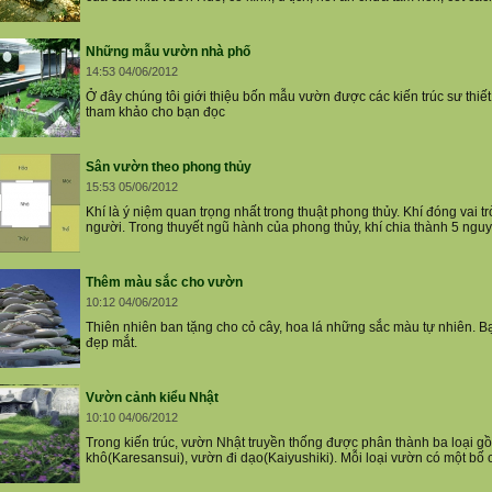
Những mẫu vườn nhà phố
14:53 04/06/2012
Ở đây chúng tôi giới thiệu bốn mẫu vườn được các kiến trúc sư thi
tham khảo cho bạn đọc
Sân vườn theo phong thủy
15:53 05/06/2012
Khí là ý niệm quan trọng nhất trong thuật phong thủy. Khí đóng vai
người. Trong thuyết ngũ hành của phong thủy, khí chia thành 5 nguyê
Thêm màu sắc cho vườn
10:12 04/06/2012
Thiên nhiên ban tặng cho cỏ cây, hoa lá những sắc màu tự nhiên. Bạ
đẹp mắt.
Vườn cảnh kiểu Nhật
10:10 04/06/2012
Trong kiến trúc, vườn Nhật truyền thống được phân thành ba loại 
khô(Karesansui), vườn đi dạo(Kaiyushiki). Mỗi loại vườn có một bố