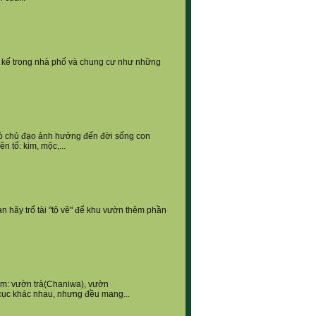
ết kế trong nhà phố và chung cư như những
 trò chủ đạo ảnh hưởng đến đời sống con
n tố: kim, mộc,...
n hãy trổ tài "tô vẽ" để khu vườn thêm phần
gồm: vườn trà(Chaniwa), vườn
 cục khác nhau, nhưng đều mang...