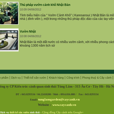
Thủ pháp vườn cảnh khô Nhật Bản
10:09 04/06/2012
Tính biểu hiện của “ Vườn Cảnh Khô” ( Karesansui ) Nhật Bản là m
nhà ( đình viên ), một trong những thủ pháp độc đáo của các tay viên
Vườn Nhật
10:08 04/06/2012
Nhật Bản là một đất nước có nhiều vườn cảnh, với nhiều phong cá
khoảng 1300 năm lịch sử
n phẩm
Dịch vụ
Thiết kế sân vườn
Khách hàng
Công trình
Phong thuỷ & Cây cảnh
ông ty CP Kiến trúc cảnh quan sinh thái Tùng Lâm - 315 Âu Cơ - Tây Hồ - Hà N
ĐT : 043.8293534 / 04.22410200 / Mob : 0914.816.888 / Fax : 043.8293534
tunglamgarden@caycanh.vn
Email:
Website :
www.caycanh.vn
- Dịch vụ
thiết kế sân vườn
sinh thái
-
Cộng đồng Cây cảnh trên Google+