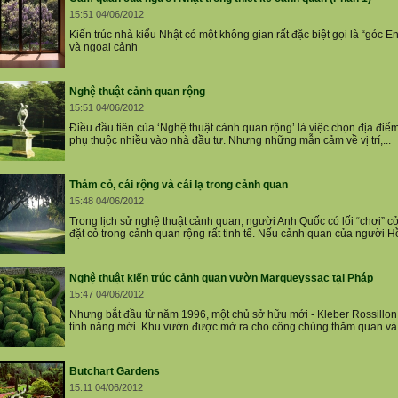
15:51 04/06/2012
Kiến trúc nhà kiểu Nhật có một không gian rất đặc biệt gọi là “góc 
và ngoại cảnh
Nghệ thuật cảnh quan rộng
15:51 04/06/2012
Điều đầu tiên của ‘Nghệ thuật cảnh quan rộng’ là việc chọn địa điểm
phụ thuộc nhiều vào nhà đầu tư. Nhưng những mẫn cảm về vị trí,...
Thảm cỏ, cái rộng và cái lạ trong cảnh quan
15:48 04/06/2012
Trong lịch sử nghệ thuật cảnh quan, người Anh Quốc có lối “chơi” cỏ
đặt cỏ trong cảnh quan rộng rất tinh tế. Nếu cảnh quan của người Hồi
Nghệ thuật kiến trúc cảnh quan vườn Marqueyssac tại Pháp
15:47 04/06/2012
Nhưng bắt đầu từ năm 1996, một chủ sở hữu mới - Kleber Rossillon
tính năng mới. Khu vườn được mở ra cho công chúng thăm quan và
Butchart Gardens
15:11 04/06/2012