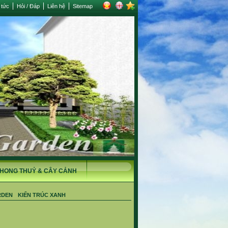
 tức
Hỏi / Đáp
Liên hệ
Sitemap
HONG THUỶ & CÂY CẢNH
RDEN
KIẾN TRÚC XANH