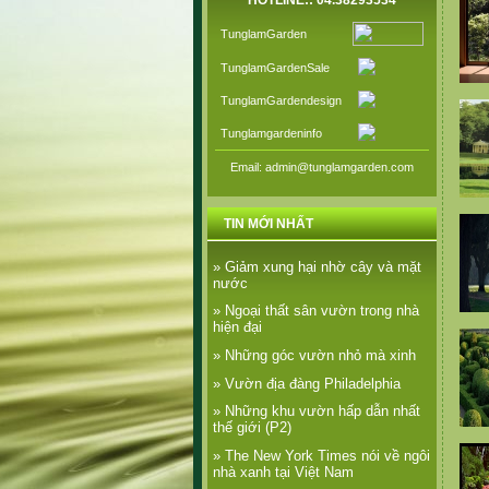
HOTLINE:: 04.38293534
TunglamGarden
TunglamGardenSale
TunglamGardendesign
Tunglamgardeninfo
Email: admin@tunglamgarden.com
TIN MỚI NHẤT
» Giảm xung hại nhờ cây và mặt
nước
» Ngoại thất sân vườn trong nhà
hiện đại
» Những góc vườn nhỏ mà xinh
» Vườn địa đàng Philadelphia
» Những khu vườn hấp dẫn nhất
thế giới (P2)
» The New York Times nói về ngôi
nhà xanh tại Việt Nam