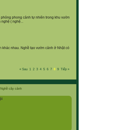
ô phỏng phong cảnh tự nhiên trong khu vườn
 nghệ ( nghệ...
ch khác nhau. Nghề tạo vườn cảnh ở Nhật có
« Sau
1
2
3
4
5
6
7
8
9
Tiếp »
Nghề cây cảnh
ội