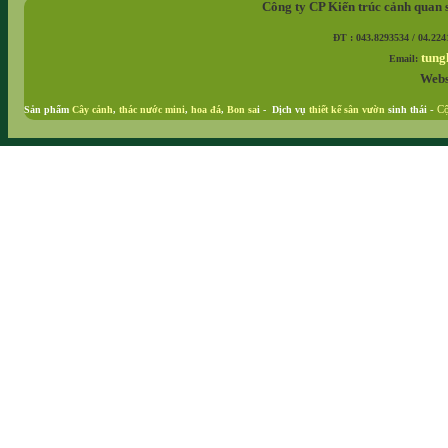
Công ty CP Kiến trúc cảnh quan 
ĐT : 043.8293534 / 04.224
tung
Email:
Webs
Sản phẩm
Cây cảnh
,
thác nước mini
,
hoa đá
,
Bon sa
i - Dịch vụ
thiết kế sân vườn
sinh thái
-
Cộ