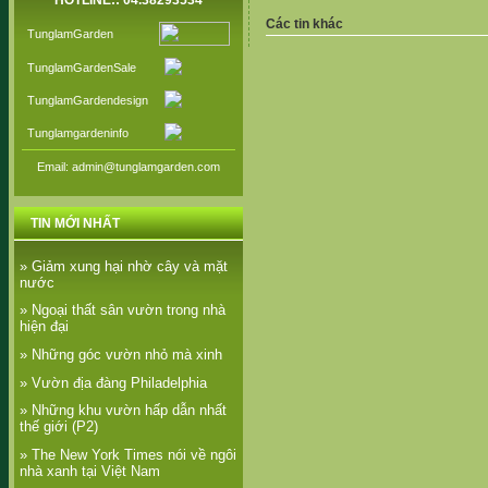
HOTLINE:: 04.38293534
Các tin khác
TunglamGarden
TunglamGardenSale
TunglamGardendesign
Tunglamgardeninfo
Email: admin@tunglamgarden.com
TIN MỚI NHẤT
» Giảm xung hại nhờ cây và mặt
nước
» Ngoại thất sân vườn trong nhà
hiện đại
» Những góc vườn nhỏ mà xinh
» Vườn địa đàng Philadelphia
» Những khu vườn hấp dẫn nhất
thế giới (P2)
» The New York Times nói về ngôi
nhà xanh tại Việt Nam