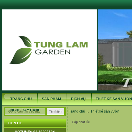
TRANG CHỦ
SẢN PHẨM
DỊCH VỤ
THIẾT KẾ SÂN VƯỜN
NGHỀ CÂY CẢNH
Trang chủ
→
Thiết kế sân vườn
Cập nhật lúc
LIÊN HỆ