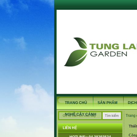
TRANG CHỦ
SẢN PHẨM
DỊCH
NGHỀ CÂY CẢNH
Trang 
Thiế
LIÊN HỆ
Công