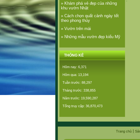
» Khám phá vẻ đẹp của những
khu vườn Nhật
» Cách chọn quất cảnh ngày tết
theo phong thủy
» Vườn trên mái
» Những mẫu vườn đẹp kiểu Mỹ
THỐNG KÊ
Hôm nay: 6,371
Hôm qua: 13,194
Tuần trước: 88,297
Tháng trước: 338,855
Năm trước: 19,590,287
Tổng truy cập: 36,870,473
Trang chủ
Sả