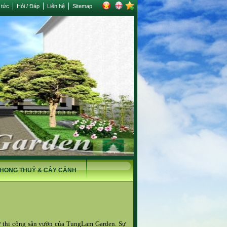
 tức
Hỏi / Đáp
Liên hệ
Sitemap
HONG THUỶ & CÂY CẢNH
ư
thi công sân vườn
của TungLam Garden. Sự