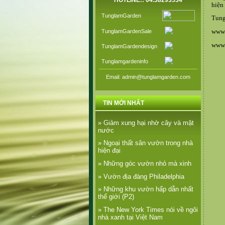
HOTLINE:: 04.38293534
hiện
TunglamGarden
Tung
www.
TunglamGardenSale
www.
TunglamGardendesign
Tunglamgardeninfo
Email: admin@tunglamgarden.com
TIN MỚI NHẤT
» Giảm xung hại nhờ cây và mặt
nước
» Ngoại thất sân vườn trong nhà
hiện đại
» Những góc vườn nhỏ mà xinh
» Vườn địa đàng Philadelphia
» Những khu vườn hấp dẫn nhất
thế giới (P2)
» The New York Times nói về ngôi
nhà xanh tại Việt Nam