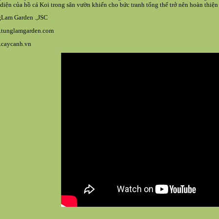
 diện của
hồ cá Koi
trong sân vườn khiến cho bức tranh tổng thể trở nên hoàn thiệ
Lam Garden .,JSC
tunglamgarden.com
caycanh.vn