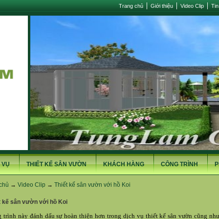
Trang chủ
Giới thiệu
Video Clip
Tin
 VỤ
THIẾT KẾ SÂN VƯỜN
KHÁCH HÀNG
CÔNG TRÌNH
P
chủ
→
Video Clip
→
Thiết kế sân vườn với hồ Koi
t kế sân vườn với hồ Koi
 trình này đánh dấu sự hoàn thiện hơn trong dịch vụ
thiết kế sân vườn
cũng nh