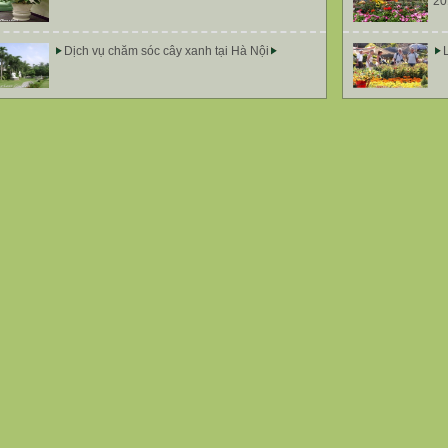
20
Dịch vụ chăm sóc cây xanh tại Hà Nội