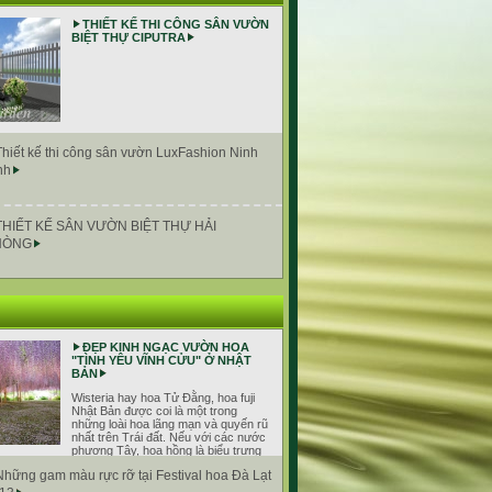
THIẾT KẾ THI CÔNG SÂN VƯỜN
BIỆT THỰ CIPUTRA
Thiết kế thi công sân vườn LuxFashion Ninh
nh
THIẾT KẾ SÂN VƯỜN BIỆT THỰ HẢI
HÒNG
ĐẸP KINH NGẠC VƯỜN HOA
"TÌNH YÊU VĨNH CỬU" Ở NHẬT
BẢN
Wisteria hay hoa Tử Đằng, hoa fuji
Nhật Bản được coi là một trong
những loài hoa lãng mạn và quyến rũ
nhất trên Trái đất. Nếu với các nước
phương Tây, hoa hồng là biểu trưng
n thì tại đất nước Mặt trời mọc, người ta lại coi loài
Những gam màu rực rỡ tại Festival hoa Đà Lạt
ện cho tình yêu vĩnh cửu.