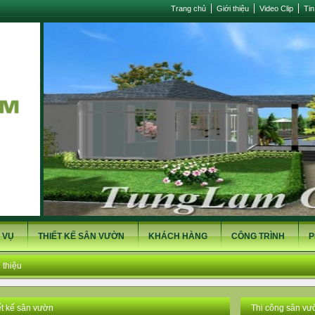
Trang chủ
Giới thiệu
Video Clip
Tin
 VỤ
THIẾT KẾ SÂN VƯỜN
KHÁCH HÀNG
CÔNG TRÌNH
P
 thiệu
ết kế sân vườn
Thi công sân vư