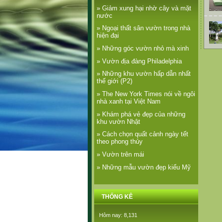
» Giảm xung hại nhờ cây và mặt
nước
» Ngoại thất sân vườn trong nhà
hiện đại
» Những góc vườn nhỏ mà xinh
» Vườn địa đàng Philadelphia
» Những khu vườn hấp dẫn nhất
thế giới (P2)
» The New York Times nói về ngôi
nhà xanh tại Việt Nam
» Khám phá vẻ đẹp của những
khu vườn Nhật
» Cách chọn quất cảnh ngày tết
theo phong thủy
» Vườn trên mái
» Những mẫu vườn đẹp kiểu Mỹ
THỐNG KÊ
Hôm nay: 8,131