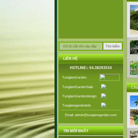
ngườ
LIÊN HỆ
HOTLINE:: 04.38293534
TunglamGarden
TunglamGardenSale
Cho 
TunglamGardendesign
Tunglamgardeninfo
Email: admin@tunglamgarden.com
TIN MỚI NHẤT