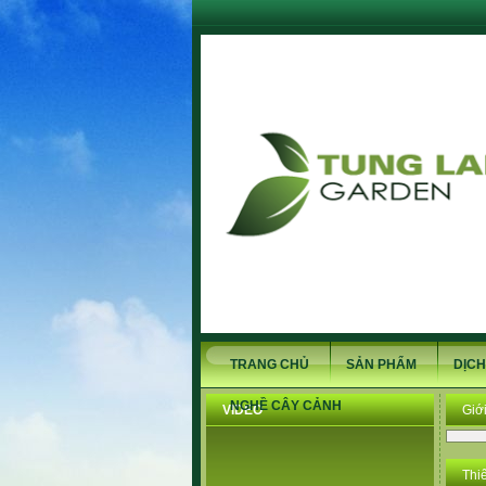
TRANG CHỦ
SẢN PHẨM
DỊCH
NGHỀ CÂY CẢNH
VIDEO
Giới
Thi