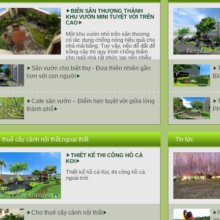
BIẾN SÂN THƯỢNG THÀNH
KHU VƯỜN MINI TUYỆT VỜI TRÊN
CAO
Một khu vườn nhỏ trên sân thượng
có tác dụng chống nóng hiệu quả cho
nhà mái bằng. Tuy vậy, nếu đổ đất để
trồng cây thì quy trình chống thấm
cho ngôi nhà rất phức tạp nên nhiều
i thường sử dụng vườn treo
Sân vườn cho biệt thự - Đưa thiên nhiên gần
hơn với con người
Bì
Cafe sân vườn – Điểm hẹn tuyệt vời giữa lòng
thành phố
P
thuê cây cảnh nội thất,ngoại thất
Tin tức
THIẾT KẾ THI CÔNG HỒ CÁ
KOI
Thiết kế hồ cá Koi, thi công hồ cá
ngoài trời
cho tình yêu lãng mạ
Cho thuê cây cảnh nội thất
hoa Wisteria đại di