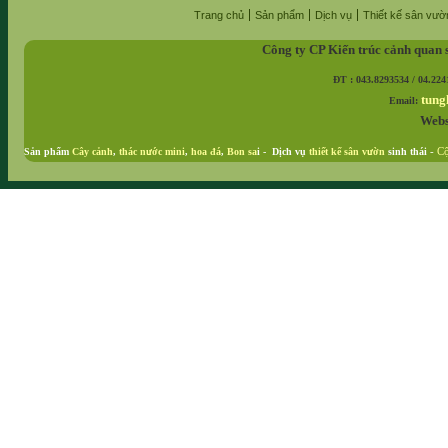
Trang chủ
Sản phẩm
Dịch vụ
Thiết kế sân vườ
Công ty CP Kiến trúc cảnh quan 
ĐT : 043.8293534 / 04.224
tung
Email:
Webs
Sản phẩm
Cây cảnh
,
thác nước mini
,
hoa đá
,
Bon sa
i - Dịch vụ
thiết kế sân vườn
sinh thái
-
Cộ