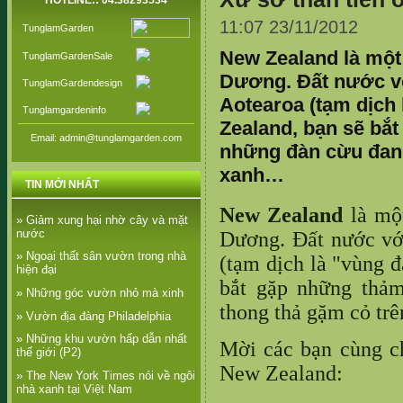
HOTLINE:: 04.38293534
11:07 23/11/2012
TunglamGarden
New Zealand là một
TunglamGardenSale
Dương. Đất nước vớ
TunglamGardendesign
Aotearoa (tạm dịch 
Tunglamgardeninfo
Zealand, bạn sẽ bắ
Email: admin@tunglamgarden.com
những đàn cừu đang
xanh…
TIN MỚI NHẤT
New
Zealand
là một
» Giảm xung hại nhờ cây và mặt
nước
Dương. Đất nước với
» Ngoại thất sân vườn trong nhà
(tạm dịch là "vùng đ
hiện đại
bắt gặp những thả
» Những góc vườn nhỏ mà xinh
thong thả gặm cỏ tr
» Vườn địa đàng Philadelphia
» Những khu vườn hấp dẫn nhất
Mời các bạn cùng c
thế giới (P2)
New
Zealand:
» The New York Times nói về ngôi
nhà xanh tại Việt Nam