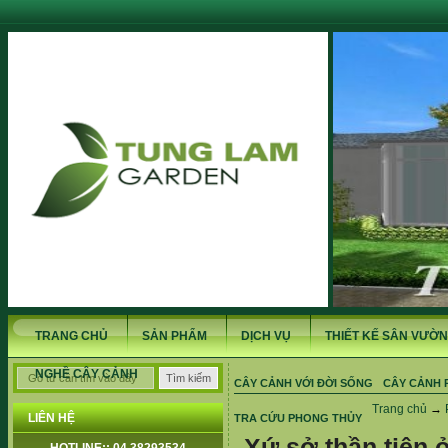
TRANG CHỦ
SẢN PHẨM
DỊCH VỤ
THIẾT KẾ SÂN VƯỜN
NGHỀ CÂY CẢNH
CÂY CẢNH VỚI ĐỜI SỐNG
CÂY CẢNH 
Trang chủ
→
LIÊN HỆ
TRA CỨU PHONG THỦY
Xứ sở thần tiên 