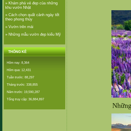
» Khám phá vẻ đẹp của những
khu vườn Nhật
» Cách chọn quất cảnh ngày tết
theo phong thủy
» Vườn trên mái
» Những mẫu vườn đẹp kiểu Mỹ
THỐNG KÊ
Hôm nay: 8,364
Hôm qua: 12,431
Tuần trước: 88,297
Tháng trước: 338,855
Năm trước: 19,590,287
Tổng truy cập: 36,884,897
Những