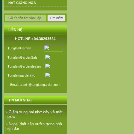
HẠT GIỐNG HOA
LIÊN HỆ
HOTLINE:: 04.38293534
TunglamGarden
TunglamGardenSale
TunglamGardendesign
Tunglamgardeninfo
Email: admin@tunglamgarden.com
TIN MỚI NHẤT
» Giảm xung hại nhờ cây và mặt
nước
» Ngoại thất sân vườn trong nhà
hiện đại