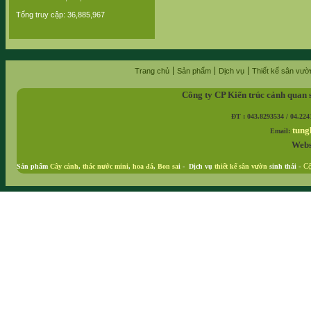
Tổng truy cập: 36,885,967
Trang chủ
Sản phẩm
Dịch vụ
Thiết kế sân vườ
Công ty CP Kiến trúc cảnh quan 
ĐT : 043.8293534 / 04.224
tung
Email:
Webs
Sản phẩm
Cây cảnh
,
thác nước mini
,
hoa đá
,
Bon sa
i - Dịch vụ
thiết kế sân vườn
sinh thái
-
Cộ