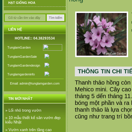
HẠT GIỐNG HOA
LIÊN HỆ
HOTLINE:: 04.38293534
TunglamGarden
TunglamGardenSale
TunglamGardendesign
THÔNG TIN CHI TI
Tunglamgardeninfo
Thanh thảo hồng còn 
Email: admin@tunglamgarden.com
Mehico mini. Cây cao 
tháng 5 dến tháng 11.
TIN MỚI NHẤT
bóng một phần và ra h
thanh thảo là lựa chọ
» Lối nhỏ trong vườn
cũng như trang trí b
» 10 mẫu thiết kế sân vườn đẹp
kiểu Nhật
» Vườn xanh trên tầng cao