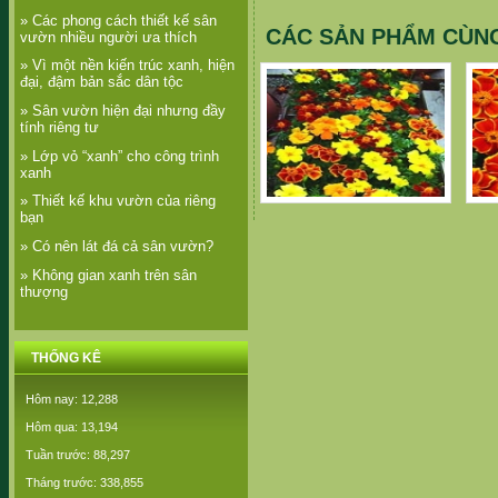
» Các phong cách thiết kế sân
CÁC SẢN PHẨM CÙN
vườn nhiều người ưa thích
» Vì một nền kiến trúc xanh, hiện
đại, đậm bản sắc dân tộc
» Sân vườn hiện đại nhưng đầy
tính riêng tư
» Lớp vỏ “xanh” cho công trình
xanh
» Thiết kế khu vườn của riêng
Vạn Thọ Pháp
bạn
» Có nên lát đá cả sân vườn?
» Không gian xanh trên sân
thượng
THỐNG KÊ
Hôm nay: 12,288
Hôm qua: 13,194
Tuần trước: 88,297
Tháng trước: 338,855