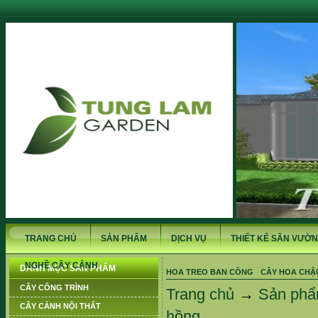
TRANG CHỦ
SẢN PHẨM
DỊCH VỤ
THIẾT KẾ SÂN VƯỜN
NGHỀ CÂY CẢNH
DANH MỤC SẢN PHẨM
HOA TREO BAN CÔNG
CÂY HOA CHẬ
CÂY CÔNG TRÌNH
Trang chủ
→
Sản ph
CÂY CẢNH NỘI THẤT
hồng