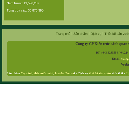
Năm trước: 19,590,287
Tổng truy cập: 36,876,390
Trang chủ
Sản phẩm
Dịch vụ
Thiết kế sân vườ
Công ty CP Kiến trúc cảnh quan 
ĐT : 043.8293534 / 04.224
tung
Email:
Webs
Sản phẩm
Cây cảnh
,
thác nước mini
,
hoa đá
,
Bon sa
i - Dịch vụ
thiết kế sân vườn
sinh thái
-
Cộ