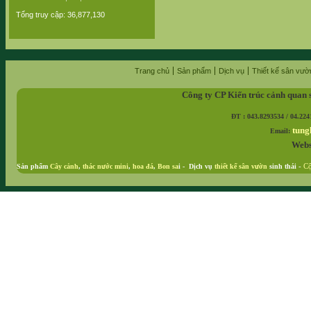
Tổng truy cập: 36,877,130
Trang chủ
Sản phẩm
Dịch vụ
Thiết kế sân vườ
Công ty CP Kiến trúc cảnh quan 
ĐT : 043.8293534 / 04.224
tung
Email:
Webs
Sản phẩm
Cây cảnh
,
thác nước mini
,
hoa đá
,
Bon sa
i - Dịch vụ
thiết kế sân vườn
sinh thái
-
Cộ