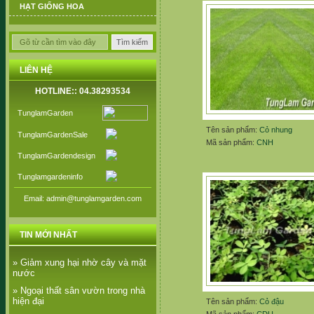
HẠT GIỐNG HOA
LIÊN HỆ
HOTLINE:: 04.38293534
TunglamGarden
Tên sản phẩm:
Cỏ nhung
TunglamGardenSale
Mã sản phẩm:
CNH
TunglamGardendesign
Tunglamgardeninfo
Email: admin@tunglamgarden.com
TIN MỚI NHẤT
» Giảm xung hại nhờ cây và mặt
nước
» Ngoại thất sân vườn trong nhà
hiện đại
Tên sản phẩm:
Cỏ đậu