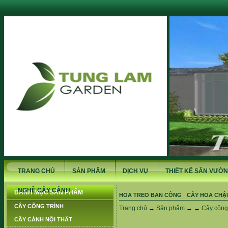
TRANG CHỦ
SẢN PHẨM
DỊCH VỤ
THIẾT KẾ SÂN VƯỜN
NGHỀ CÂY CẢNH
DANH MỤC SẢN PHẨM
HOA TREO BAN CÔNG
CÂY HOA CHẬ
CÂY CÔNG TRÌNH
Trang chủ
→
Sản phẩm
→ →
Cây công 
CÂY CẢNH NỘI THẤT