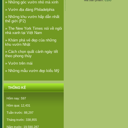
Mã sản phẩm:
CDU
» Những góc vườn nhỏ mà xinh
» Vườn địa đàng Philadelphia
» Những khu vườn hấp dẫn nhất
thế giới (P2)
» The New York Times nói về ngôi
nhà xanh tại Việt Nam
» Khám phá vẻ đẹp của những
khu vườn Nhật
» Cách chọn quất cảnh ngày tết
theo phong thủy
» Vườn trên mái
» Những mẫu vườn đẹp kiểu Mỹ
THỐNG KÊ
Hôm nay: 597
Hôm qua: 12,431
Tuần trước: 88,297
Tháng trước: 338,855
Năm trước: 19,590,287