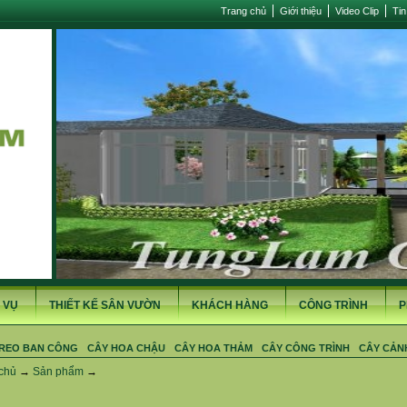
Trang chủ
Giới thiệu
Video Clip
Tin
 VỤ
THIẾT KẾ SÂN VƯỜN
KHÁCH HÀNG
CÔNG TRÌNH
P
REO BAN CÔNG
CÂY HOA CHẬU
CÂY HOA THẢM
CÂY CÔNG TRÌNH
CÂY CẢN
chủ
→
Sản phẩm
→