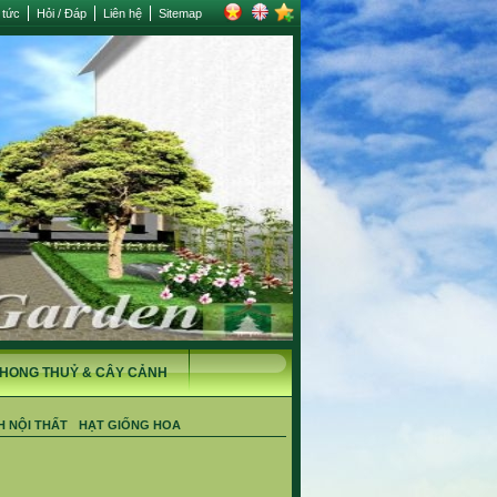
 tức
Hỏi / Đáp
Liên hệ
Sitemap
HONG THUỶ & CÂY CẢNH
H NỘI THẤT
HẠT GIỐNG HOA