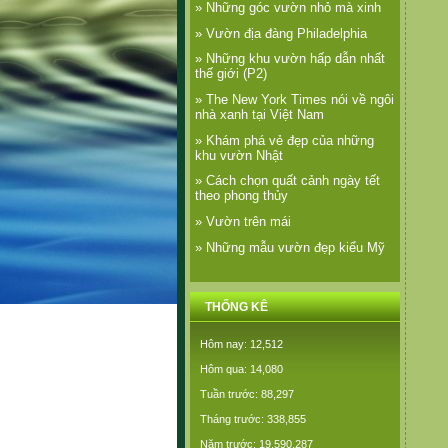
» Những góc vườn nhỏ mà xinh
» Vườn địa đàng Philadelphia
» Những khu vườn hấp dẫn nhất
thế giới (P2)
» The New York Times nói về ngôi
nhà xanh tại Việt Nam
» Khám phá vẻ đẹp của những
khu vườn Nhật
» Cách chọn quất cảnh ngày tết
theo phong thủy
» Vườn trên mái
» Những mẫu vườn đẹp kiểu Mỹ
THỐNG KÊ
Hôm nay: 12,512
Hôm qua: 14,080
Tuần trước: 88,297
Tháng trước: 338,855
Năm trước: 19,590,287