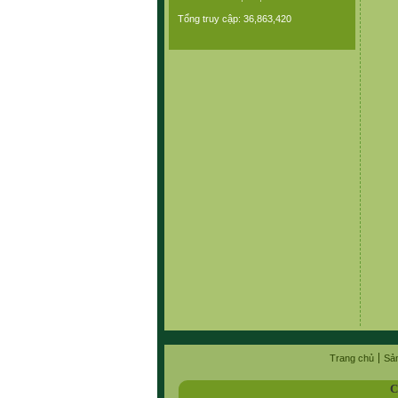
Tổng truy cập: 36,863,420
Trang chủ
Sả
C