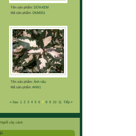
Tên sản phẩm:
DỪA KEM
Mã sản phẩm:
DKM001
Tên sản phẩm:
Ánh nâu
Mã sản phẩm:
ANN1
« Sau
1
2
3
4
5
6
7
8
9
10
11
Tiếp »
Nghề cây cảnh
ội