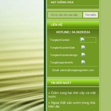
HẠT GIỐNG HOA
LIÊN HỆ
HOTLINE:: 04.38293534
TunglamGarden
TunglamGardenSale
TunglamGardendesign
Tunglamgardeninfo
Email: admin@tunglamgarden.com
TIN MỚI NHẤT
» Giảm xung hại nhờ cây và mặt
nước
» Ngoại thất sân vườn trong nhà
hiện đại