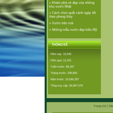
» Khám phá vẻ đẹp của những
khu vườn Nhật
» Cách chọn quất cảnh ngày tết
theo phong thủy
» Vườn trên mái
» Những mẫu vườn đẹp kiểu Mỹ
THỐNG KÊ
Hôm nay: 10,545
Hôm qua: 12,431
Tuần trước: 88,297
Tháng trước: 338,855
Năm trước: 19,590,287
Tổng truy cập: 36,887,078
Trang chủ
Sả