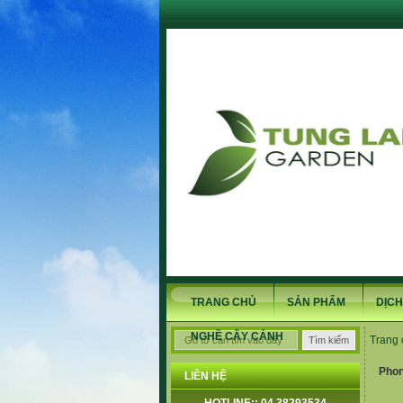
TRANG CHỦ
SẢN PHẨM
DỊCH
NGHỀ CÂY CẢNH
Trang 
Phon
LIÊN HỆ