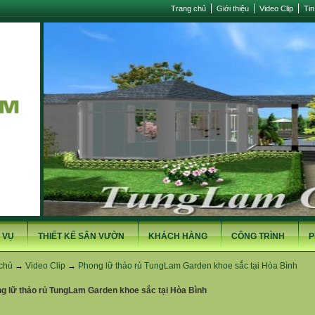
Trang chủ
Giới thiệu
Video Clip
Tin
 VỤ
THIẾT KẾ SÂN VƯỜN
KHÁCH HÀNG
CÔNG TRÌNH
P
chủ
→
Video Clip
→
Phong lữ thảo rủ TungLam Garden khoe sắc tại Hòa Bình
g lữ thảo rủ TungLam Garden khoe sắc tại Hòa Bình