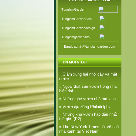
HOTLINE:: 04.38293534
TunglamGarden
TunglamGardenSale
TunglamGardendesign
Tunglamgardeninfo
Email: admin@tunglamgarden.com
TIN MỚI NHẤT
» Giảm xung hại nhờ cây và mặt
nước
» Ngoại thất sân vườn trong nhà
hiện đại
» Những góc vườn nhỏ mà xinh
» Vườn địa đàng Philadelphia
» Những khu vườn hấp dẫn nhất
thế giới (P2)
» The New York Times nói về ngôi
nhà xanh tại Việt Nam