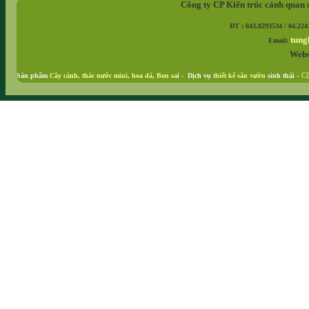
Công ty CP Kiến trúc cảnh quan 
ĐT : 043.8293534 / 04.224
tung
Email:
Webs
Sản phẩm
Cây cảnh
,
thác nước mini
,
hoa đá
,
Bon sa
i - Dịch vụ
thiết kế sân vườn
sinh thái
-
Cộ