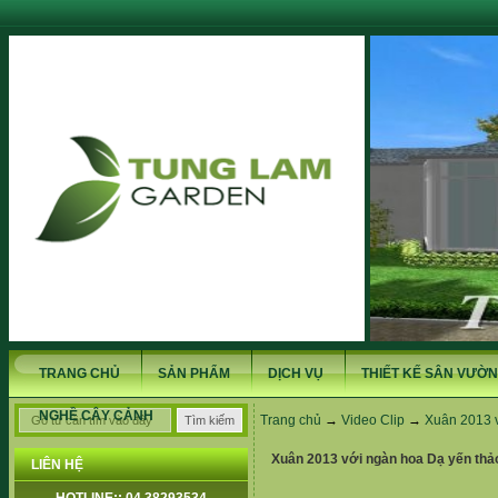
TRANG CHỦ
SẢN PHẨM
DỊCH VỤ
THIẾT KẾ SÂN VƯỜN
NGHỀ CÂY CẢNH
Trang chủ
→
Video Clip
→
Xuân 2013 v
Xuân 2013 với ngàn hoa Dạ yến thả
LIÊN HỆ