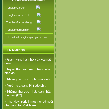
HOTLINE:: 04.38293534
TunglamGarden
TunglamGardenSale
TunglamGardendesign
Tunglamgardeninfo
Email: admin@tunglamgarden.com
TIN MỚI NHẤT
» Giảm xung hại nhờ cây và mặt
nước
» Ngoại thất sân vườn trong nhà
hiện đại
» Những góc vườn nhỏ mà xinh
» Vườn địa đàng Philadelphia
» Những khu vườn hấp dẫn nhất
thế giới (P2)
» The New York Times nói về ngôi
nhà xanh tại Việt Nam