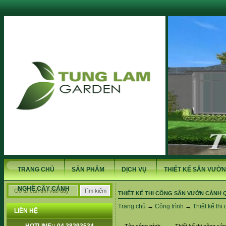
TRANG CHỦ
SẢN PHẨM
DỊCH VỤ
THIẾT KẾ SÂN VƯỜN
NGHỀ CÂY CẢNH
THIẾT KẾ THI CÔNG SÂN VƯỜN CẢNH
Trang chủ
→
Công trình
→
Thiết kế th
LIÊN HỆ