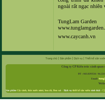
ngoài rất ngạc nhiên 
TungLam Garden
www.tunglamgarden
www.caycanh.vn
Trang chủ
Sản phẩm
Dịch vụ
Thiết kế sân vườ
Công ty CP Kiến trúc cảnh quan 
ĐT : 043.8293534 / 04.224
tung
Email:
Webs
Sản phẩm
Cây cảnh
,
thác nước mini
,
hoa đá
,
Bon sa
i - Dịch vụ
thiết kế sân vườn
sinh thái
-
Cộ