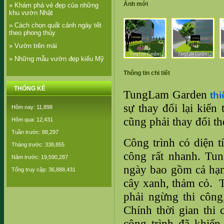
Ảnh mới
» Khám phá vẻ đẹp của những
khu vườn Nhật
» Cách chọn quất cảnh ngày tết
theo phong thủy
» Vườn trên mái
» Những mẫu vườn đẹp kiểu Mỹ
Thông tin chi tiết
THỐNG KÊ
TungLam Garden
th
sự thay đổi lại kiến
Hôm nay: 11,898
cũng phải thay đổi t
Hôm qua: 12,431
Tuần trước: 88,297
Công trình có diện 
Tháng trước: 338,855
công rất nhanh. T
Năm trước: 19,590,287
ngày bao gồm cả hạn
Tổng truy cập: 36,888,431
cây xanh, thảm cỏ. 
phải ngừng thi công
Chính thời gian
thi
công trình đã khiến