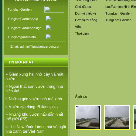
HOTLINE:: 04.38293534
Tên công trình
Thiết kế thi công s
Chủ đầu tư
LuxFashion Ninh Bì
TunglamGarden
Đơn vị thiết kế
TungLam Garden
TunglamGardenSale
Đơn vị thi công
TungLam Garden
Vốn
TunglamGardendesign
Thời gian
Tunglamgardeninfo
Email: admin@tunglamgarden.com
TIN MỚI NHẤT
» Giảm xung hại nhờ cây và mặt
nước
» Ngoại thất sân vườn trong nhà
hiện đại
Ảnh cũ
» Những góc vườn nhỏ mà xinh
» Vườn địa đàng Philadelphia
» Những khu vườn hấp dẫn nhất
thế giới (P2)
» The New York Times nói về ngôi
nhà xanh tại Việt Nam