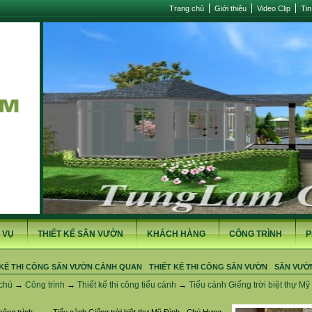
Trang chủ
Giới thiệu
Video Clip
Tin
 VỤ
THIẾT KẾ SÂN VƯỜN
KHÁCH HÀNG
CÔNG TRÌNH
P
 KẾ THI CÔNG SÂN VƯỜN CẢNH QUAN
THIẾT KẾ THI CÔNG SÂN VƯỜN
SÂN VƯỜ
chủ
→
Công trình
→
Thiết kế thi công tiểu cảnh
→
Tiểu cảnh Giếng trời biệt thự M