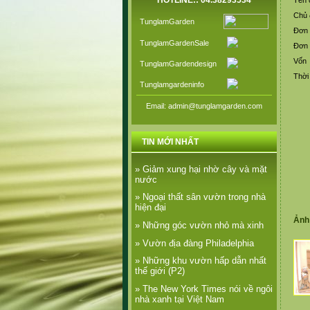
HOTLINE:: 04.38293534
Tên 
Chủ 
TunglamGarden
Đơn v
TunglamGardenSale
Đơn 
Vốn
TunglamGardendesign
Thời
Tunglamgardeninfo
Email: admin@tunglamgarden.com
TIN MỚI NHẤT
» Giảm xung hại nhờ cây và mặt
nước
» Ngoại thất sân vườn trong nhà
hiện đại
Ảnh
» Những góc vườn nhỏ mà xinh
» Vườn địa đàng Philadelphia
» Những khu vườn hấp dẫn nhất
thế giới (P2)
» The New York Times nói về ngôi
nhà xanh tại Việt Nam