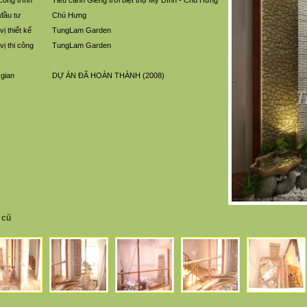
công trình
Tiểu cảnh Giếng trời biệt thự Mỹ Đình - Chú Hưng
đầu tư
Chú Hưng
ị thiết kế
TungLam Garden
vị thi công
TungLam Garden
 gian
DỰ ÁN ĐÃ HOÀN THÀNH (2008)
 cũ