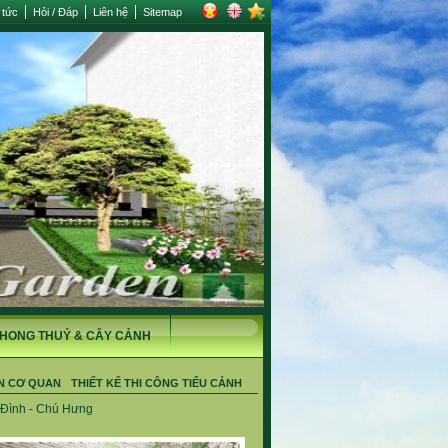
 tức
Hỏi / Đáp
Liên hệ
Sitemap
HONG THUỶ & CÂY CẢNH
N CƠ QUAN
THIẾT KẾ THI CÔNG TIỂU CẢNH
ỹ Đình - Chú Hưng