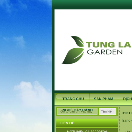
TRANG CHỦ
SẢN PHẨM
DỊCH
NGHỀ CÂY CẢNH
THIẾT
Trang 
LIÊN HỆ