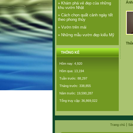
Ảnh
» Khám phá vẻ đẹp của những
khu vườn Nhật
» Cách chọn quất cảnh ngày tết
theo phong thủy
» Vườn trên mái
» Những mẫu vườn đẹp kiểu Mỹ
Thôn
THỐNG KÊ
Hôm nay: 4,920
Hôm qua: 13,194
Tuần trước: 88,297
Tháng trước: 338,855
Năm trước: 19,590,287
Tổng truy cập: 36,869,022
Trang chủ
Sả