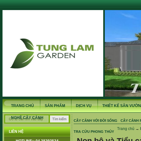
TRANG CHỦ
SẢN PHẨM
DỊCH VỤ
THIẾT KẾ SÂN VƯỜN
NGHỀ CÂY CẢNH
CÂY CẢNH VỚI ĐỜI SỐNG
CÂY CẢNH 
Trang chủ
→
LIÊN HỆ
TRA CỨU PHONG THỦY
Non bộ và Tiểu 