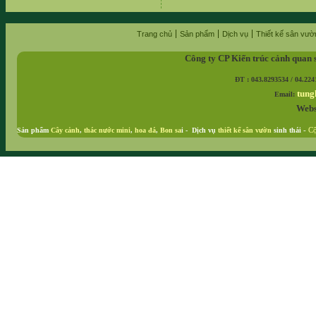
Trang chủ
Sản phẩm
Dịch vụ
Thiết kế sân vườ
Công ty CP Kiến trúc cảnh quan 
ĐT : 043.8293534 / 04.224
tung
Email:
Webs
Sản phẩm
Cây cảnh
,
thác nước mini
,
hoa đá
,
Bon sa
i - Dịch vụ
thiết kế sân vườn
sinh thái
-
Cộ