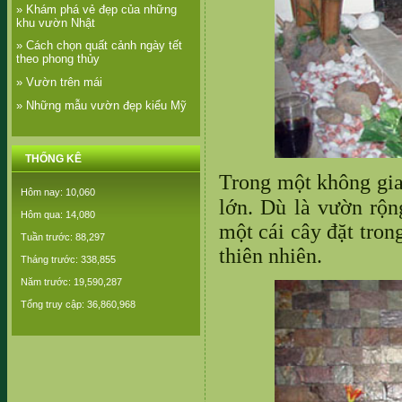
» Khám phá vẻ đẹp của những
khu vườn Nhật
» Cách chọn quất cảnh ngày tết
theo phong thủy
» Vườn trên mái
» Những mẫu vườn đẹp kiểu Mỹ
THỐNG KÊ
Trong một không gia
Hôm nay: 10,060
lớn. Dù là vườn rộ
Hôm qua: 14,080
một cái cây đặt tron
Tuần trước: 88,297
thiên nhiên.
Tháng trước: 338,855
Năm trước: 19,590,287
Tổng truy cập: 36,860,968