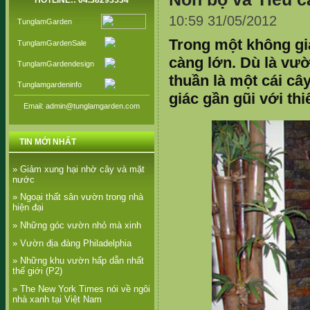
HOTLINE:: 04.38293534
10:59 31/05/2012
TunglamGarden
Trong một không gi
TunglamGardenSale
càng lớn. Dù là vườ
TunglamGardendesign
thuần là một cái c
Tunglamgardeninfo
giác gần gũi với thi
Email: admin@tunglamgarden.com
TIN MỚI NHẤT
» Giảm xung hại nhờ cây và mặt
nước
» Ngoại thất sân vườn trong nhà
hiện đại
» Những góc vườn nhỏ mà xinh
» Vườn địa đàng Philadelphia
» Những khu vườn hấp dẫn nhất
thế giới (P2)
» The New York Times nói về ngôi
nhà xanh tại Việt Nam