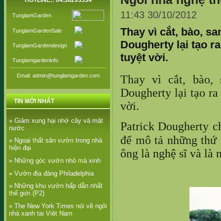
HOTLINE:: 04.38293534
11:43 30/10/2012
TunglamGarden
Thay vì cắt, bào, sa
TunglamGardenSale
Dougherty lại tạo r
TunglamGardendesign
tuyệt vời.
Tunglamgardeninfo
Email: admin@tunglamgarden.com
Thay vì cắt, bào, 
Dougherty lại tạo ra
TIN MỚI NHẤT
vời.
» Giảm xung hại nhờ cây và mặt
Patrick Dougherty c
nước
để mô tả những thứ 
» Ngoại thất sân vườn trong nhà
hiện đại
ông là nghệ sĩ và là 
» Những góc vườn nhỏ mà xinh
» Vườn địa đàng Philadelphia
» Những khu vườn hấp dẫn nhất
thế giới (P2)
» The New York Times nói về ngôi
nhà xanh tại Việt Nam