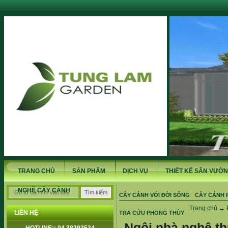
TRANG CHỦ
SẢN PHẨM
DỊCH VỤ
THIẾT KẾ SÂN VƯỜN
NGHỀ CÂY CẢNH
CÂY CẢNH VỚI ĐỜI SỐNG
CÂY CẢNH 
Trang chủ
→
LIÊN HỆ
TRA CỨU PHONG THỦY
Ngôi nhà nghệ th