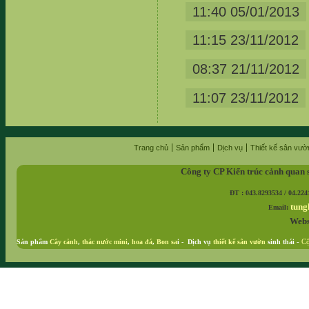
11:40 05/01/2013
11:15 23/11/2012
08:37 21/11/2012
11:07 23/11/2012
Trang chủ
Sản phẩm
Dịch vụ
Thiết kế sân vườ
Công ty CP Kiến trúc cảnh quan 
ĐT : 043.8293534 / 04.224
tung
Email:
Webs
Sản phẩm
Cây cảnh
,
thác nước mini
,
hoa đá
,
Bon sa
i - Dịch vụ
thiết kế sân vườn
sinh thái
-
Cộ