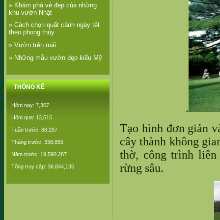
» Khám phá vẻ đẹp của những
khu vườn Nhật
» Cách chọn quất cảnh ngày tết
theo phong thủy
» Vườn trên mái
» Những mẫu vườn đẹp kiểu Mỹ
THỐNG KÊ
.
Hôm nay: 7,307
Hôm qua: 13,515
Tạo hình đơn giản v
Tuần trước: 88,297
cây thành không gian
Tháng trước: 338,855
thờ, công trình liê
Năm trước: 19,590,287
rừng sâu.
Tổng truy cập: 36,844,135