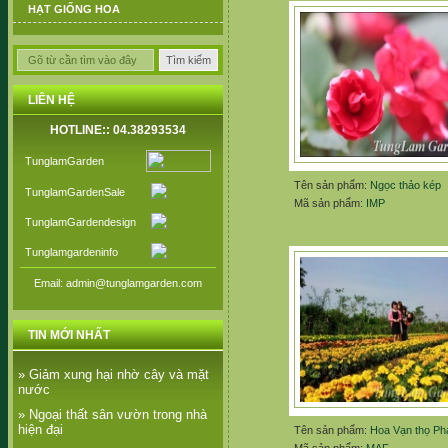
HẠT GIỐNG HOA
LIÊN HỆ
HOTLINE:: 04.38293534
TunglamGarden
Tên sản phẩm:
Ngọc thảo kép
TunglamGardenSale
Mã sản phẩm:
IMP
TunglamGardendesign
Tunglamgardeninfo
Email: admin@tunglamgarden.com
TIN MỚI NHẤT
» Giảm xung hại nhờ cây và mặt
nước
» Ngoại thất sân vườn trong nhà
hiện đại
Tên sản phẩm:
Hoa Vạn thọ Ph