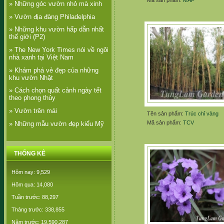
Mã sản phẩm:
MAF
» Những góc vườn nhỏ mà xinh
» Vườn địa đàng Philadelphia
» Những khu vườn hấp dẫn nhất
thế giới (P2)
» The New York Times nói về ngôi
nhà xanh tại Việt Nam
» Khám phá vẻ đẹp của những
khu vườn Nhật
» Cách chọn quất cảnh ngày tết
theo phong thủy
» Vườn trên mái
Tên sản phẩm:
Trúc chỉ vàng
Mã sản phẩm:
TCV
» Những mẫu vườn đẹp kiểu Mỹ
THỐNG KÊ
Hôm nay: 9,529
Hôm qua: 14,080
Tuần trước: 88,297
Tháng trước: 338,855
Năm trước: 19,590,287