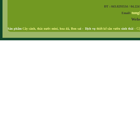
ĐT : 043.8293534 / 04.224
tung
Email:
Webs
Sản phẩm
Cây cảnh
,
thác nước mini
,
hoa đá
,
Bon sa
i - Dịch vụ
thiết kế sân vườn
sinh thái
-
Cộ