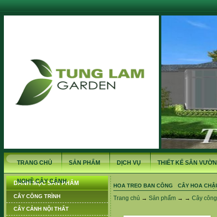
TRANG CHỦ
SẢN PHẨM
DỊCH VỤ
THIẾT KẾ SÂN VƯỜN
NGHỀ CÂY CẢNH
DANH MỤC SẢN PHẨM
HOA TREO BAN CÔNG
CÂY HOA CHẬ
CÂY CÔNG TRÌNH
Trang chủ
→
Sản phẩm
→ →
Cây công 
CÂY CẢNH NỘI THẤT