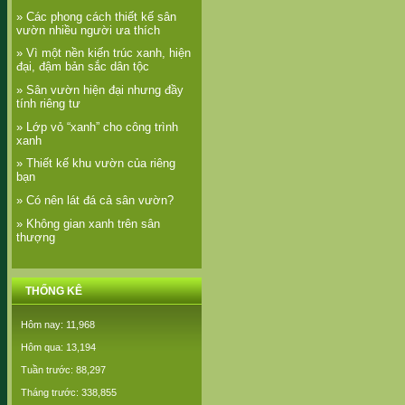
» Các phong cách thiết kế sân
vườn nhiều người ưa thích
» Vì một nền kiến trúc xanh, hiện
đại, đậm bản sắc dân tộc
» Sân vườn hiện đại nhưng đầy
tính riêng tư
» Lớp vỏ “xanh” cho công trình
xanh
» Thiết kế khu vườn của riêng
bạn
» Có nên lát đá cả sân vườn?
» Không gian xanh trên sân
thượng
THỐNG KÊ
Hôm nay: 11,968
Hôm qua: 13,194
Tuần trước: 88,297
Tháng trước: 338,855