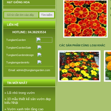
HẠT GIỐNG HOA
LIÊN HỆ
HOTLINE:: 04.38293534
TunglamGarden
CÁC SẢN PHẨM CÙNG LOẠI KHÁC
TunglamGardenSale
TunglamGardendesign
Tunglamgardeninfo
Email: admin@tunglamgarden.com
Vạn Thọ Pháp
TIN MỚI NHẤT
» Lối nhỏ trong vườn
» 10 mẫu thiết kế sân vườn đẹp
kiểu Nhật
» Vườn xanh trên tầng cao