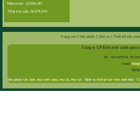
Năm trước: 19,590,287
Tổng truy cập: 36,876,070
Trang chủ
Sản phẩm
Dịch vụ
Thiết kế sân vườ
Công ty CP Kiến trúc cảnh quan 
ĐT : 043.8293534 / 04.224
tung
Email:
Webs
Sản phẩm
Cây cảnh
,
thác nước mini
,
hoa đá
,
Bon sa
i - Dịch vụ
thiết kế sân vườn
sinh thái
-
Cộ