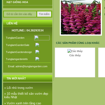
HẠT GIỐNG HOA
LIÊN HỆ
HOTLINE:: 04.38293534
TunglamGarden
CÁC SẢN PHẨM CÙNG LOẠI KHÁC
TunglamGardenSale
TunglamGardendesign
Cúc thúy
Tunglamgardeninfo
Email: admin@tunglamgarden.com
TIN MỚI NHẤT
» Lối nhỏ trong vườn
» 10 mẫu thiết kế sân vườn đẹp
kiểu Nhật
» Vườn xanh trên tầng cao