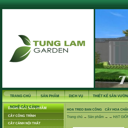
TRANG CHỦ
SẢN PHẨM
DỊCH VỤ
THIẾT KẾ SÂN VƯỜN
NGHỀ CÂY CẢNH
DANH MỤC SẢN PHẨM
HOA TREO BAN CÔNG
CÂY HOA CHẬ
CÂY CÔNG TRÌNH
Trang chủ
→
Sản phẩm
→ →
HẠT GIỐ
CÂY CẢNH NỘI THẤT