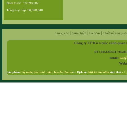
Năm trước: 19,590,287
Tổng truy cập: 36,870,648
Trang chủ
Sản phẩm
Dịch vụ
Thiết kế sân vườ
Công ty CP Kiến trúc cảnh quan 
ĐT : 043.8293534 / 04.224
tung
Email:
Webs
Sản phẩm
Cây cảnh
,
thác nước mini
,
hoa đá
,
Bon sa
i - Dịch vụ
thiết kế sân vườn
sinh thái
-
Cộ