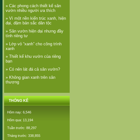
» Các phong cách thiết kế sân
vườn nhiều người ưa thích
» Vì một nền kiến trúc xanh, hiện
đại, đậm bản sắc dân tộc
» Sân vườn hiện đại nhưng đầy
tính riêng tư
» Lớp vỏ “xanh” cho công trình
xanh
» Thiết kế khu vườn của riêng
bạn
» Có nên lát đá cả sân vườn?
» Không gian xanh trên sân
thượng
THỐNG KÊ
Hôm nay: 6,546
Hôm qua: 13,194
Tuần trước: 88,297
Tháng trước: 338,855