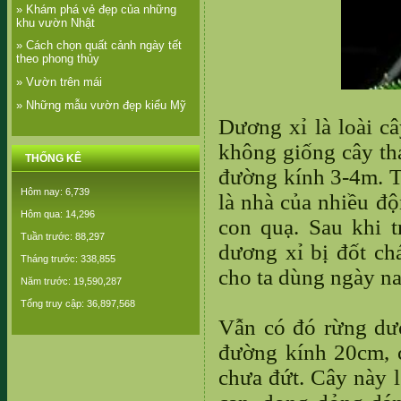
» Khám phá vẻ đẹp của những
khu vườn Nhật
» Cách chọn quất cảnh ngày tết
theo phong thủy
» Vườn trên mái
» Những mẫu vườn đẹp kiểu Mỹ
Dương xỉ là loài câ
không giống cây th
THỐNG KÊ
đường kính 3-4m. Từ
Hôm nay: 6,739
là nhà của nhiều đ
Hôm qua: 14,296
con quạ. Sau khi t
Tuần trước: 88,297
dương xỉ bị đốt chá
Tháng trước: 338,855
cho ta dùng ngày na
Năm trước: 19,590,287
Tổng truy cập: 36,897,568
Vẫn có đó rừng dươ
đường kính 20cm, c
chưa đứt. Cây này 