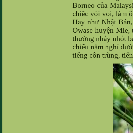
Borneo của Malaysi
chiếc vòi voi, làm 
Hay như Nhật Bản, 
Owase huyện Mie, t
thường nhảy nhót bá
chiếu nằm nghỉ dướ
tiếng côn trùng, tiế