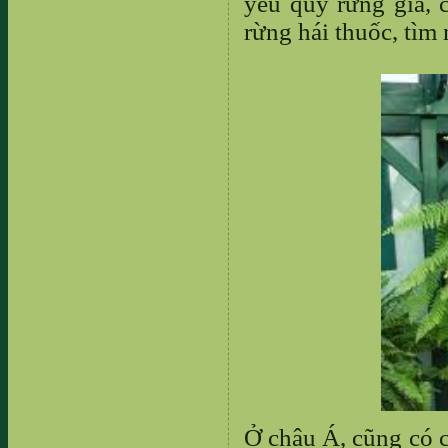
yêu quý rừng già, 
rừng hái thuốc, tìm
Ở châu Á, cũng có c