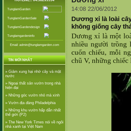
HOTLINE:: 04.38293534
14:08 22/06/2012
TunglamGarden
Dương xỉ là loài câ
TunglamGardenSale
không giống cây thả
TunglamGardendesign
Dương xỉ là một lo
Tunglamgardeninfo
nhiều người trồng 
Email: admin@tunglamgarden.com
cuốn chiếu, mỗi n
chũ V, những chiếc 
TIN MỚI NHẤT
» Giảm xung hại nhờ cây và mặt
nước
» Ngoại thất sân vườn trong nhà
hiện đại
» Những góc vườn nhỏ mà xinh
» Vườn địa đàng Philadelphia
» Những khu vườn hấp dẫn nhất
thế giới (P2)
» The New York Times nói về ngôi
nhà xanh tại Việt Nam