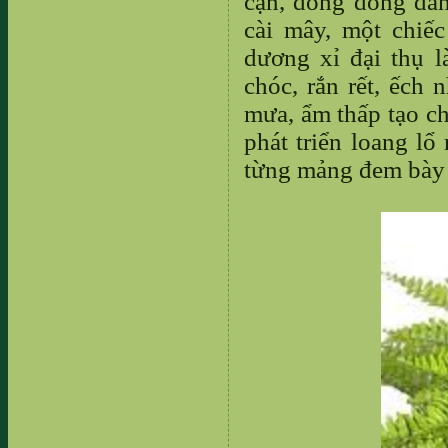
cạn, dong dỏng dán
cài mây, một chiế
dương xỉ đại thụ l
chóc, rắn rết, ếch 
mưa, ẩm thấp tạo ch
phát triển loang lổ
từng mảng đem bày 