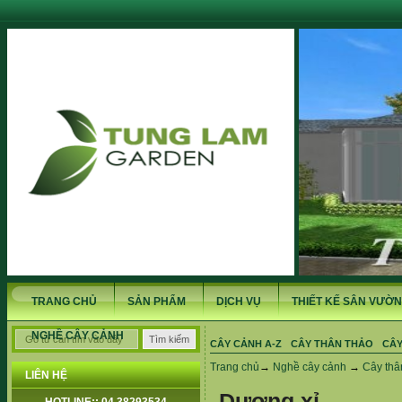
TRANG CHỦ
SẢN PHẨM
DỊCH VỤ
THIẾT KẾ SÂN VƯỜN
NGHỀ CÂY CẢNH
CÂY CẢNH A-Z
CÂY THÂN THẢO
CÂY
Trang chủ
→
Nghề cây cảnh
→
Cây thâ
LIÊN HỆ
Dương xỉ