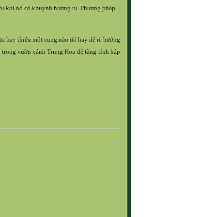
 khí khi nó có khuynh hướng tụ. Phương pháp
ừa hay thiếu một cung nào đó hay để rẽ hướng
g trong vườn cảnh Trung Hoa để tăng tính hấp