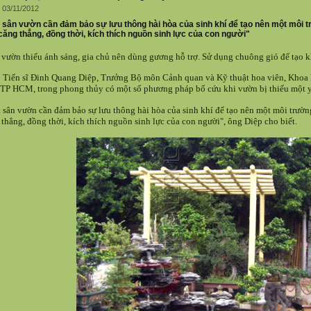
 03/11/2012
 sân vườn cần đảm bảo sự lưu thông hài hòa của sinh khí để tạo nên một môi trư
căng thẳng, đồng thời, kích thích nguồn sinh lực của con người"
vườn thiếu ánh sáng, gia chủ nên dùng gương hỗ trợ. Sử dụng chuông gió để tạo kh
 Tiến sĩ Đinh Quang Diệp, Trưởng Bộ môn Cảnh quan và Kỹ thuật hoa viên, Khoa
TP HCM, trong phong thủy có một số phương pháp bổ cứu khi vườn bị thiếu một y
 sân vườn cần đảm bảo sự lưu thông hài hòa của sinh khí để tạo nên một môi trường
 thẳng, đồng thời, kích thích nguồn sinh lực của con người", ông Diệp cho biết.