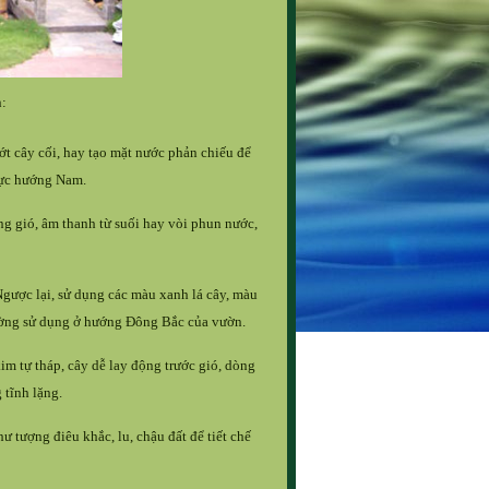
n:
ớt cây cối, hay tạo mặt nước phản chiếu để
vực hướng Nam.
ng gió, âm thanh từ suối hay vòi phun nước,
Ngược lại, sử dụng các màu xanh lá cây, màu
ường sử dụng ở hướng Đông Bắc của vườn.
m tự tháp, cây dễ lay động trước gió, dòng
tĩnh lặng.
ư tượng điêu khắc, lu, chậu đất để tiết chế