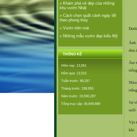
» Khám phá vẻ đẹp của những
khu vườn Nhật
» Cách chọn quất cảnh ngày tết
theo phong thủy
» Vườn trên mái
Dưới
» Những mẫu vườn đẹp kiểu Mỹ
Ánh 
đưa 
THỐNG KÊ
Âm 
Hôm nay: 13,061
tiến
Hôm qua: 13,515
Tuần trước: 88,297
Màu 
Tháng trước: 338,855
trắn
Năm trước: 19,590,287
Sự s
Tổng truy cập: 36,849,889
suối
Vật 
khí.