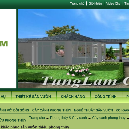
Trang chủ
Giới thiệu
Video Clip
Tin
 VỤ
THIẾT KẾ SÂN VƯỜN
KHÁCH HÀNG
CÔNG TRÌNH
P
ẢNH VỚI ĐỜI SỐNG
CÂY CẢNH PHONG THỦY
NGHỆ THUẬT SÂN VƯỜN
KOI GA
Trang chủ
→
Phong thủy & Cây cảnh
→
Cây cảnh phong thủy
ỨU PHONG THỦY
 khắc phục sân vườn thiếu phong thủy