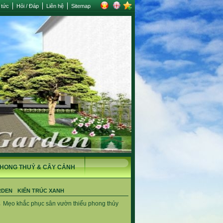
 tức
Hỏi / Đáp
Liên hệ
Sitemap
HONG THUỶ & CÂY CẢNH
RDEN
KIẾN TRÚC XANH
→
Mẹo khắc phục sân vườn thiếu phong thủy