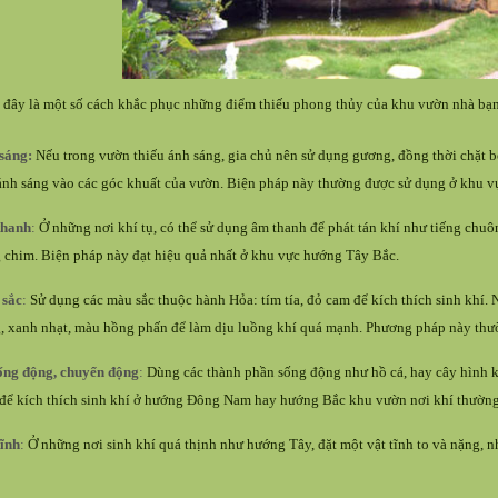
 đây là một số cách khắc phục những điểm thiếu phong thủy của khu vườn nhà bạ
sáng:
Nếu trong vườn thiếu ánh sáng, gia chủ nên sử dụng gương, đồng thời chặt b
ánh sáng vào các góc khuất của vườn. Biện pháp này thường được sử dụng ở khu 
thanh
:
Ở những nơi khí tụ, có thể sử dụng âm thanh để phát tán khí như tiếng chuô
g chim. Biện pháp này đạt hiệu quả nhất ở khu vực hướng Tây Bắc.
sắc
:
Sử dụng các màu sắc thuộc hành Hỏa: tím tía, đỏ cam để kích thích sinh khí. 
g, xanh nhạt, màu hồng phấn để làm dịu luồng khí quá mạnh. Phương pháp này th
ống động, chuyển động
:
Dùng các thành phần sống động như hồ cá, hay cây hình ki
 để kích thích sinh khí ở hướng Đông Nam hay hướng Bắc khu vườn nơi khí thường 
tĩnh
:
Ở những nơi sinh khí quá thịnh như hướng Tây, đặt một vật tĩnh to và nặng, nh