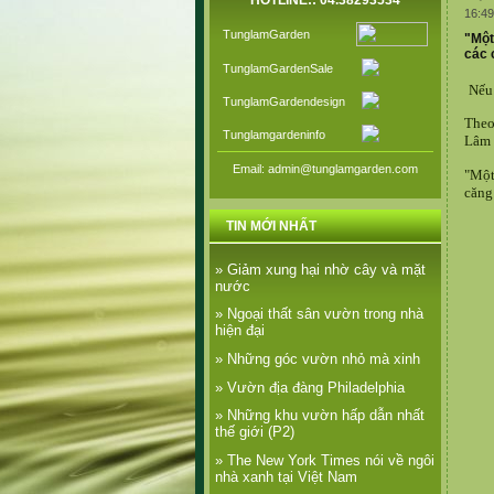
HOTLINE:: 04.38293534
16:49
TunglamGarden
"Một
các 
TunglamGardenSale
Nếu 
TunglamGardendesign
Theo
Tunglamgardeninfo
Lâm 
Email: admin@tunglamgarden.com
"Một
căng
TIN MỚI NHẤT
» Giảm xung hại nhờ cây và mặt
nước
» Ngoại thất sân vườn trong nhà
hiện đại
» Những góc vườn nhỏ mà xinh
» Vườn địa đàng Philadelphia
» Những khu vườn hấp dẫn nhất
thế giới (P2)
» The New York Times nói về ngôi
nhà xanh tại Việt Nam