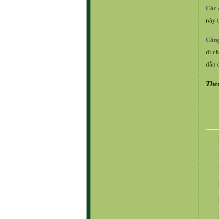
Các 
này 
Cổng
di c
dẫn 
The