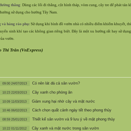
đường thẳng
:
Dùng các lối đi thẳng, cột hình tháp, vòm cung, cây tre để phát tán
thường sử dụng cho hướng Tây Nam.
 và hàng rào phụ:
Sử dụng khi bình đồ vườn nhà có nhiều điểm khiếm khuyết, th
huyển sinh khí tạo các không gian riêng biệt. Đây là một xu hướng rất hay sử dụn
của vườn.
o Thi Trân (VnExpress)
Có nên lát đá cả sân vườn?
09:00 24/07/2013
Cây xanh cho phòng ăn
10:23 22/03/2013
Giảm xung hại nhờ cây và mặt nước
10:09 11/03/2013
Cách chọn quất cảnh ngày tết theo phong thủy
10:46 06/02/2013
Thiết kế sân vườn và 9 lưu ý về mặt phong thủy
08:59 25/01/2013
Cây xanh và mặt nước trong sân vườn
10:22 01/11/2012