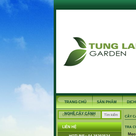
TRANG CHỦ
SẢN PHẨM
DỊCH
NGHỀ CÂY CẢNH
CÂY C
LIÊN HỆ
TRA C
Mẹo