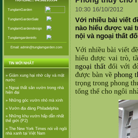
HOTLINE:: 04.38293534
10:30 16/10/2012
TunglamGarden
Với nhiều bài viết 
TunglamGardenSale
nào hiểu được vai t
TunglamGardendesign
nội và ngoại thất đố
Tunglamgardeninfo
Email: admin@tunglamgarden.com
Với nhiều bài viết đ
hiểu được vai trò, t
TIN MỚI NHẤT
ngoại thất
đối với đờ
được bàn về
phong t
» Giảm xung hại nhờ cây và mặt
nước
trọng trong phong th
» Ngoại thất sân vườn trong nhà
tổng thể cho ngôi nh
hiện đại
» Những góc vườn nhỏ mà xinh
» Vườn địa đàng Philadelphia
» Những khu vườn hấp dẫn nhất
thế giới (P2)
» The New York Times nói về ngôi
nhà xanh tại Việt Nam