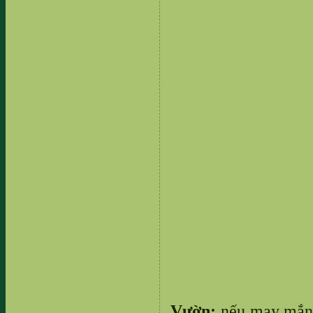
Vườn:
nếu may mắn 