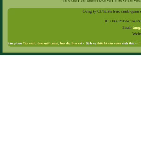
Trang chủ
Sản phẩm
Dịch vụ
Thiết kế sân vườ
Công ty CP Kiến trúc cảnh quan 
ĐT : 043.8293534 / 04.224
tung
Email:
Webs
Sản phẩm
Cây cảnh
,
thác nước mini
,
hoa đá
,
Bon sa
i - Dịch vụ
thiết kế sân vườn
sinh thái
-
Cộ