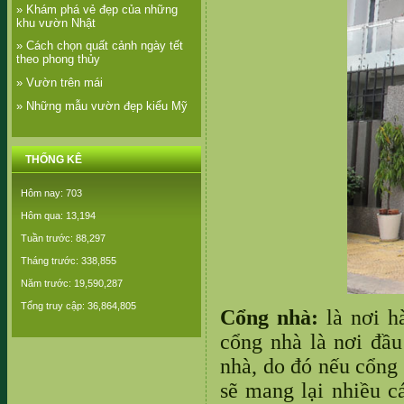
» Khám phá vẻ đẹp của những
khu vườn Nhật
» Cách chọn quất cảnh ngày tết
theo phong thủy
» Vườn trên mái
» Những mẫu vườn đẹp kiểu Mỹ
THỐNG KÊ
Hôm nay: 703
Hôm qua: 13,194
Tuần trước: 88,297
Tháng trước: 338,855
Năm trước: 19,590,287
Tổng truy cập: 36,864,805
Cổng nhà:
là nơi h
cổng nhà là nơi đầu
nhà, do đó nếu cổng
sẽ mang lại nhiều c