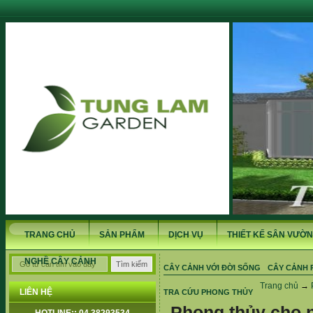
TRANG CHỦ
SẢN PHẨM
DỊCH VỤ
THIẾT KẾ SÂN VƯỜN
NGHỀ CÂY CẢNH
CÂY CẢNH VỚI ĐỜI SỐNG
CÂY CẢNH 
Trang chủ
→
LIÊN HỆ
TRA CỨU PHONG THỦY
Phong thủy cho n