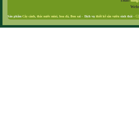
tung
Email:
Webs
Sản phẩm
Cây cảnh
,
thác nước mini
,
hoa đá
,
Bon sa
i - Dịch vụ
thiết kế sân vườn
sinh thái
-
Cộ