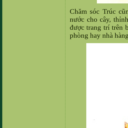
Chăm sóc Trúc cũn
nước cho cây, thỉn
được trang trí trên 
phòng hay nhà hàng