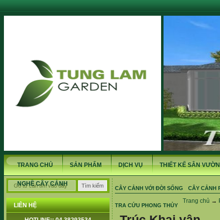
TRANG CHỦ
SẢN PHẨM
DỊCH VỤ
THIẾT KẾ SÂN VƯỜN
NGHỀ CÂY CẢNH
CÂY CẢNH VỚI ĐỜI SỐNG
CÂY CẢNH 
Trang chủ
→
LIÊN HỆ
TRA CỨU PHONG THỦY
Trúc Khai vận