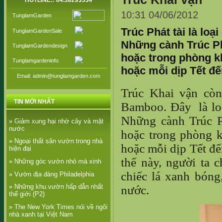
HOTLINE:: 04.38293534
10:31 04/06/2012
TunglamGarden
Trúc Phát tài là lo
TunglamGardenSale
Những cành Trúc Ph
TunglamGardendesign
hoặc trong phòng k
Tunglamgardeninfo
hoặc mỗi dịp Tết đ
Email: admin@tunglamgarden.com
Trúc Khai vận còn
TIN MỚI NHẤT
Bamboo. Đây là l
Những cành Trúc Ph
» Giảm xung hại nhờ cây và mặt
nước
hoặc trong phòng 
» Ngoại thất sân vườn trong nhà
hoặc mỗi dịp Tết đế
hiện đại
thế này, người ta
» Những góc vườn nhỏ mà xinh
chiếc lá xanh bóng
» Vườn địa đàng Philadelphia
» Những khu vườn hấp dẫn nhất
nước.
thế giới (P2)
» The New York Times nói về ngôi
nhà xanh tại Việt Nam