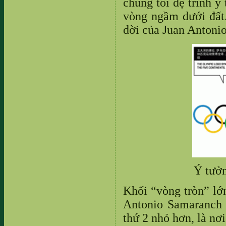
chúng tôi đệ trình ý
vòng ngầm dưới đất.
đời của Juan Antoni
Ý tưởn
Khối “vòng tròn” lớn
Antonio Samaranch 
thứ 2 nhỏ hơn, là nơ