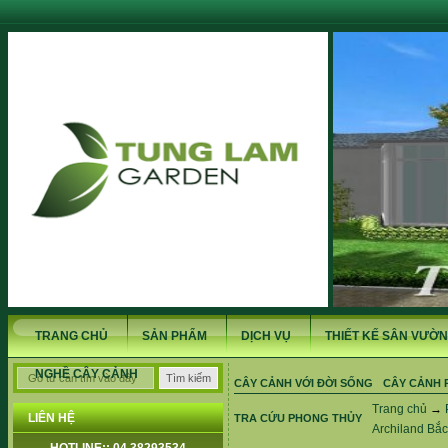
TRANG CHỦ
SẢN PHẨM
DỊCH VỤ
THIẾT KẾ SÂN VƯỜN
NGHỀ CÂY CẢNH
CÂY CẢNH VỚI ĐỜI SỐNG
CÂY CẢNH 
Trang chủ
→
LIÊN HỆ
TRA CỨU PHONG THỦY
Archiland Bắc