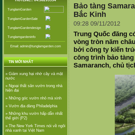
HOTLINE:: 04.38293534
Bảo tàng Samaran
TunglamGarden
Bắc Kinh
TunglamGardenSale
09:28 09/11/2012
TunglamGardendesign
Trung Quốc đăng có
Tunglamgardeninfo
vòng tròn năm châu
Email: admin@tunglamgarden.com
bởi công ty kiến tr
công trình bảo tàn
TIN MỚI NHẤT
Samaranch, chủ tịc
» Giảm xung hại nhờ cây và mặt
nước
» Ngoại thất sân vườn trong nhà
hiện đại
» Những góc vườn nhỏ mà xinh
» Vườn địa đàng Philadelphia
» Những khu vườn hấp dẫn nhất
thế giới (P2)
» The New York Times nói về ngôi
nhà xanh tại Việt Nam