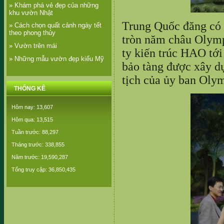
» Khám phá vẻ đẹp của những
khu vườn Nhật
Trung Quốc đăng có 
» Cách chọn quất cảnh ngày tết
theo phong thủy
tròn năm châu Olymp
» Vườn trên mái
ty kiến trúc HAO tới
» Những mẫu vườn đẹp kiểu Mỹ
bảo tàng được xây d
tịch của ủy ban Oly
THỐNG KÊ
Hôm nay: 13,607
Hôm qua: 13,515
Tuần trước: 88,297
Tháng trước: 338,855
Năm trước: 19,590,287
Tổng truy cập: 36,850,435