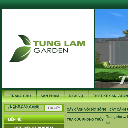
TRANG CHỦ
SẢN PHẨM
DỊCH VỤ
THIẾT KẾ SÂN VƯỜN
NGHỀ CÂY CẢNH
CÂY CẢNH VỚI ĐỜI SỐNG
CÂY CẢNH 
Trang chủ
→
LIÊN HỆ
TRA CỨU PHONG THỦY
dã