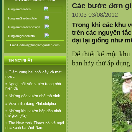
HOTLINE:: 04.38293534
Các bước đơn giả
TunglamGarden
10:03 03/08/2012
TunglamGardenSale
Trong khi các khu 
TunglamGardendesign
trên các nguyên tắ
Tunglamgardeninfo
dại lại giống như m
Email: admin@tunglamgarden.com
Để thiết kế một khu
TIN MỚI NHẤT
bạn hãy thử áp dụng 
» Giảm xung hại nhờ cây và mặt
nước
» Ngoại thất sân vườn trong nhà
hiện đại
» Những góc vườn nhỏ mà xinh
» Vườn địa đàng Philadelphia
» Những khu vườn hấp dẫn nhất
thế giới (P2)
» The New York Times nói về ngôi
nhà xanh tại Việt Nam