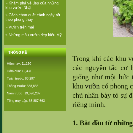
» Khám phá vẻ đẹp của những
khu vườn Nhật
» Cách chọn quất cảnh ngày tết
theo phong thủy
» Vườn trên mái
» Những mẫu vườn đẹp kiểu Mỹ
THỐNG KÊ
Trong khi các khu v
Hôm nay: 11,130
các nguyên tắc cơ 
Hôm qua: 12,431
giống như một bức t
Tuần trước: 88,297
khu
vườn
có phong cá
Tháng trước: 338,855
Năm trước: 19,590,287
chủ nhân bày tỏ sự đ
Tổng truy cập: 36,887,663
riêng mình.
1. Bắt đầu từ những