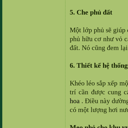
5. Che phủ đất
Một lớp phủ sẽ giúp 
phủ hữu cơ như vỏ câ
đất. Nó cũng đem lại
6. Thiết kế hệ thốn
Khéo léo sắp xếp một
trí cần được cung c
hoa
. Điều này dường
có một lượng hơi nướ
Mẹo nhỏ cho khu
v