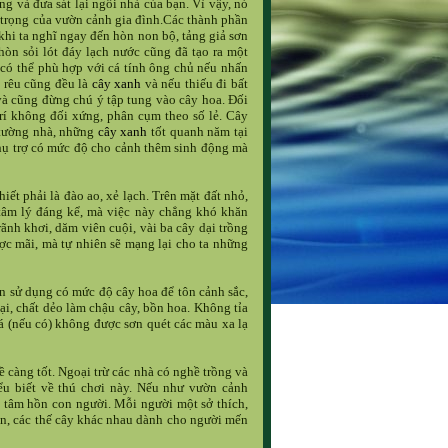
g và đưa sát lại ngôi nhà của bạn. Vì vậy, nó
n trọng của vườn cảnh gia đình.Các thành phần
hi ta nghĩ ngay đến hòn non bộ, tảng giả sơn
hòn sỏi lót đáy lạch nước cũng đã tạo ra một
, có thể phù hợp với cá tính ông chủ nếu nhấn
ả rêu cũng đều là
cây xanh
và nếu thiếu đi bất
à cũng đừng chú ý tập tung vào cây hoa. Đối
rí không đối xứng, phân cụm theo số lẻ. Cây
 tường nhà, những
cây xanh
tốt quanh năm tại
 phụ trợ có mức độ cho cảnh thêm sinh động mà
iết phải là đào ao, xẻ lạch. Trên mặt đất nhỏ,
tâm lý đáng kể, mà việc này chẳng khó khăn
ãnh khơi, dăm viên cuội, vài ba cây dại trồng
ợc mãi, mà tự nhiên sẽ mạng lại cho ta những
n sử dụng có mức độ cây hoa để tôn cảnh sắc,
ại, chất dẻo làm chậu cây, bồn hoa. Không tỉa
đá (nếu có) không được sơn quét các màu xa lạ
ề càng tốt. Ngoại trừ các nhà có nghề trồng và
iểu biết về thú chơi này. Nếu như vườn cảnh
i tâm hồn con người. Mỗi người một sở thích,
iên, các thế cây khác nhau dành cho người mến