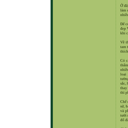
Ở đâ
làm 
nhiề
Để c
đẹp V
khi 
Về t
tam 
thíc
Có c
thẩm
nhiề
loại
tườn
sắc,
thay
thì 
Chế 
sứ, 
và p
tưới
đổ đ