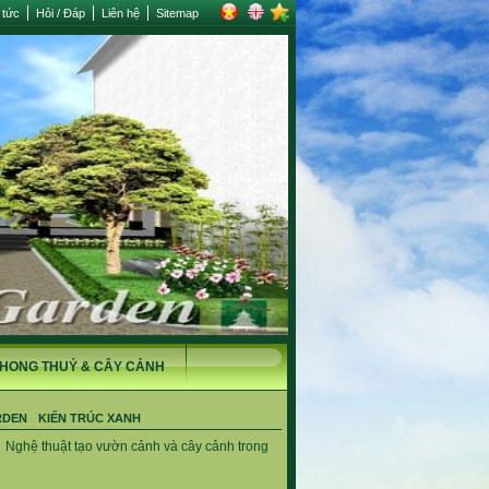
 tức
Hỏi / Đáp
Liên hệ
Sitemap
HONG THUỶ & CÂY CẢNH
RDEN
KIẾN TRÚC XANH
→
Nghệ thuật tạo vườn cảnh và cây cảnh trong