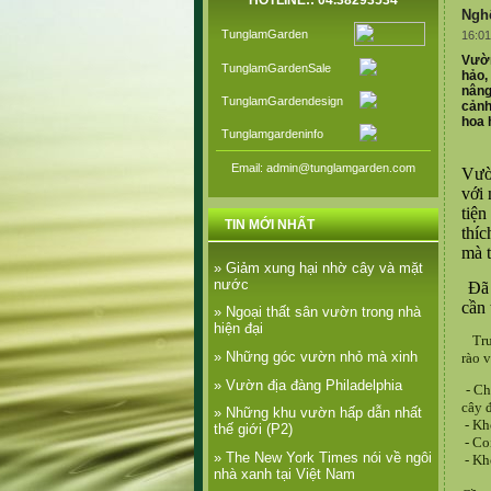
HOTLINE:: 04.38293534
Nghệ
TunglamGarden
16:01
Vườn
TunglamGardenSale
hảo,
nâng
TunglamGardendesign
cảnh
hoa 
Tunglamgardeninfo
Email: admin@tunglamgarden.com
Vườ
với 
tiệ
TIN MỚI NHẤT
thíc
mà t
» Giảm xung hại nhờ cây và mặt
nước
Đã 
cần
» Ngoại thất sân vườn trong nhà
hiện đại
Trư
» Những góc vườn nhỏ mà xinh
rào 
» Vườn địa đàng Philadelphia
- Ch
cây 
» Những khu vườn hấp dẫn nhất
- Kh
thế giới (P2)
- Co
» The New York Times nói về ngôi
- Kh
nhà xanh tại Việt Nam