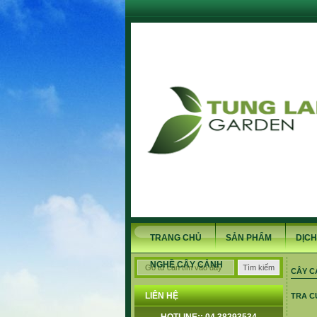
TRANG CHỦ
SẢN PHẨM
DỊCH
NGHỀ CÂY CẢNH
CÂY C
LIÊN HỆ
TRA C