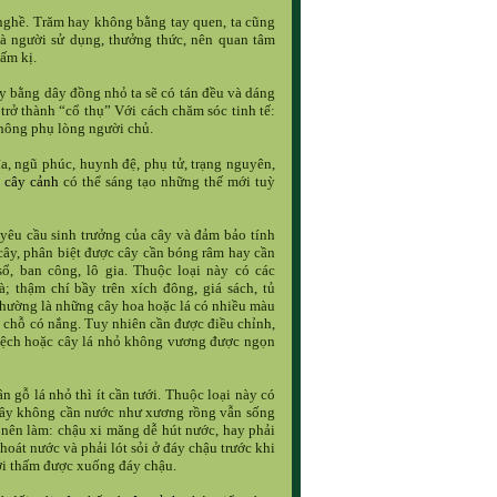
ó nghề. Trăm hay không bằng tay quen, ta cũng
là người sử dụng, thưởng thức, nên quan tâm
cấm kị.
ây bằng dây đồng nhỏ ta sẽ có tán đều và dáng
 trở thành “cổ thụ” Với cách chăm sóc tinh tế:
 không phụ lòng người chủ.
đa, ngũ phúc, huynh đệ, phụ tử, trạng nguyên,
cây cảnh
có thể sáng tạo những thế mới tuỳ
o yêu cầu sinh trưởng của cây và đảm bảo tính
cây, phân biệt được cây cần bóng râm hay cần
ổ, ban công, lô gia. Thuộc loại này có các
hà; thậm chí bầy trên xích đông, giá sách, tủ
g thường là những cây hoa hoặc lá có nhiều màu
 ở chỗ có nắng. Tuy nhiên cần được điều chỉnh,
 bệch hoặc cây lá nhỏ không vương được ngọn
 gỗ lá nhỏ thì ít cần tưới. Thuộc loại này có
ài cây không cần nước như xương rồng vẫn sống
nên làm: chậu xi măng dễ hút nước, hay phải
hoát nước và phải lót sỏi ở đáy chậu trước khi
ưới thấm được xuống đáy chậu.