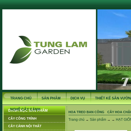
TRANG CHỦ
SẢN PHẨM
DỊCH VỤ
THIẾT KẾ SÂN VƯỜN
NGHỀ CÂY CẢNH
DANH MỤC SẢN PHẨM
HOA TREO BAN CÔNG
CÂY HOA CHẬ
CÂY CÔNG TRÌNH
Trang chủ
→
Sản phẩm
→ →
HẠT GIỐ
CÂY CẢNH NỘI THẤT