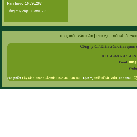
Năm trước: 19,590,287
Tổng truy cập: 36,880,603
Trang chủ
Sản phẩm
Dịch vụ
Thiết kế sân vườ
Công ty CP Kiến trúc cảnh quan 
ĐT : 043.8293534 / 04.224
tung
Email:
Webs
Sản phẩm
Cây cảnh
,
thác nước mini
,
hoa đá
,
Bon sa
i - Dịch vụ
thiết kế sân vườn
sinh thái
-
Cộ