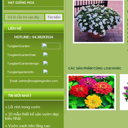
HẠT GIỐNG HOA
LIÊN HỆ
HOTLINE:: 04.38293534
TunglamGarden
TunglamGardenSale
TunglamGardendesign
CÁC SẢN PHẨM CÙNG LOẠI KHÁC
Tunglamgardeninfo
Email: admin@tunglamgarden.com
TIN MỚI NHẤT
» Lối nhỏ trong vườn
Cúc Zinha (Cúc Cánh giấy)
» 10 mẫu thiết kế sân vườn đẹp
kiểu Nhật
» Vườn xanh trên tầng cao