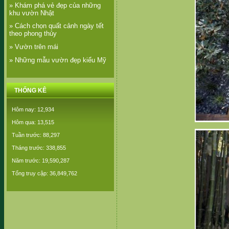
» Khám phá vẻ đẹp của những
khu vườn Nhật
» Cách chọn quất cảnh ngày tết
theo phong thủy
» Vườn trên mái
» Những mẫu vườn đẹp kiểu Mỹ
THỐNG KÊ
Hôm nay: 12,934
Hôm qua: 13,515
Tuần trước: 88,297
Tháng trước: 338,855
Năm trước: 19,590,287
Tổng truy cập: 36,849,762