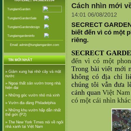
HOTLINE:: 04.38293534
Cách nhìn mới về
TunglamGarden
14:01 06/08/2012
TunglamGardenSale
SECRECT GARDENS đ
TunglamGardendesign
biết đến vì có một 
Tunglamgardeninfo
riêng.
Email: admin@tunglamgarden.com
SECRECT GARDE
đến vì có một phon
TIN MỚI NHẤT
Trong bài viết mới n
» Giảm xung hại nhờ cây và mặt
không có địa chỉ l
nước
chúng tôi vẫn đưa 
» Ngoại thất sân vườn trong nhà
hiện đại
cảnh quan
Việt Nam c
» Những góc vườn nhỏ mà xinh
có một cái nhìn khác
» Vườn địa đàng Philadelphia
» Những khu vườn hấp dẫn nhất
thế giới (P2)
» The New York Times nói về ngôi
nhà xanh tại Việt Nam