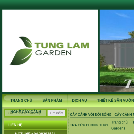
TRANG CHỦ
SẢN PHẨM
DỊCH VỤ
THIẾT KẾ SÂN VƯỜN
NGHỀ CÂY CẢNH
CÂY CẢNH VỚI ĐỜI SỐNG
CÂY CẢNH 
Trang chủ
→
LIÊN HỆ
TRA CỨU PHONG THỦY
Gardens